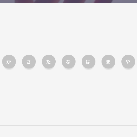
か
さ
た
な
は
ま
や