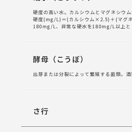
硬度の高い水。カルシウムとマグネシウム
硬度(mg/L)＝(カルシウム×2.5)＋(
180mg/L、非常な硬水を180mg/L以上
酵母
（こうぼ）
出芽または分裂によって繁殖する菌類。酒
さ行